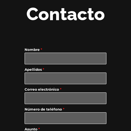
Contacto
Nombre
*
Apellidos
*
Correo electrónico
*
Número de teléfono
*
Asunto
*