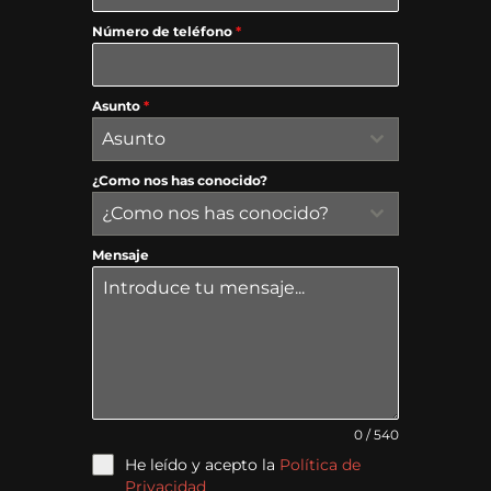
Número de teléfono
*
Asunto
*
Asunto
¿Como nos has conocido?
¿Como nos has conocido?
Mensaje
0 / 540
He leído y acepto la
Política de
Privacidad