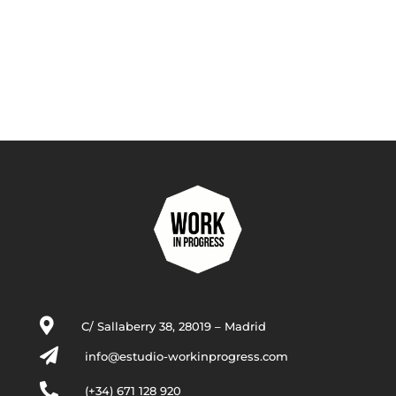

C/ Sallaberry 38, 28019 – Madrid

info@estudio-workinprogress.com

(+34) 671 128 920