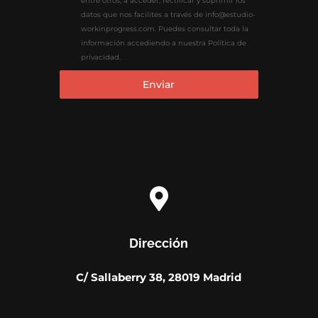
entre otros, a acceder, rectificar y suprimir los
datos que nos facilites a través de info@estudio-
workinprogress.com. Puedes consultar toda la
información accediendo a nuestra Política de
privacidad.
Enviar

Dirección
C/ Sallaberry 38, 28019 Madrid