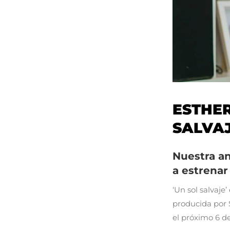
ESTHER
SALVAJ
Nuestra an
a estrenar
‘Un sol salvaje
producida por 
el próximo 6 de