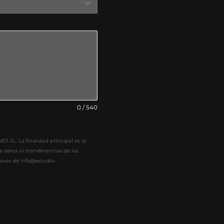
0 / 540
 SL. La finalidad principal es la
 datos ni transferencias de los
través de info@estudio-