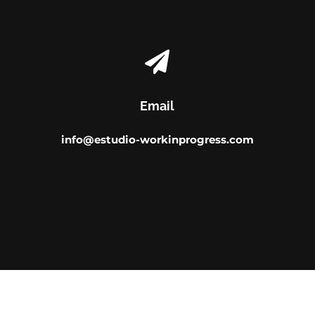

Email
info@estudio-workinprogress.com