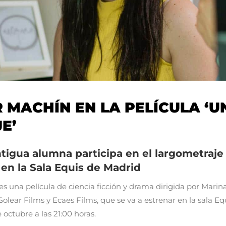
 MACHÍN EN LA PELÍCULA ‘U
E’
tigua alumna participa en el largometraje
 en la Sala Equis de Madrid
’ es una película de ciencia ficción y drama dirigida por Marin
Solear Films y Ecaes Films, que se va a estrenar
en la sala E
 octubre a las 21:00 horas.