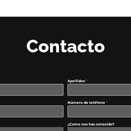
Contacto
Apellidos
*
Número de teléfono
*
¿Como nos has conocido?