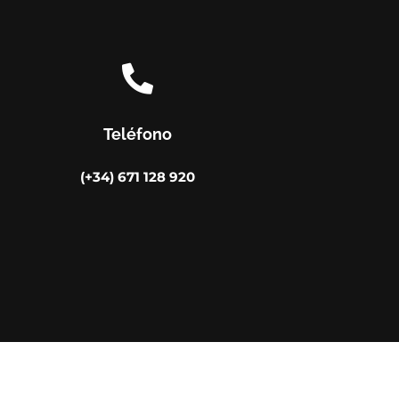

Teléfono
(+34) 671 128 920