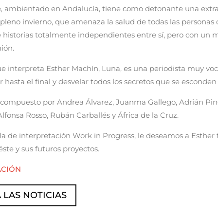
e, ambientado en Andalucía, tiene como detonante una extra
n pleno invierno, que amenaza la salud de todas las personas
e historias totalmente independientes entre sí, pero con un 
nión.
ue interpreta Esther Machín, Luna, es una periodista muy vo
ar hasta el final y desvelar todos los secretos que se esconden 
á compuesto por Andrea Álvarez, Juanma Gallego, Adrián Pino
lfonsa Rosso, Rubán Carballés y África de la Cruz.
a de interpretación Work in Progress, le deseamos a Esther t
ste y sus futuros proyectos.
ACIÓN
 LAS NOTICIAS