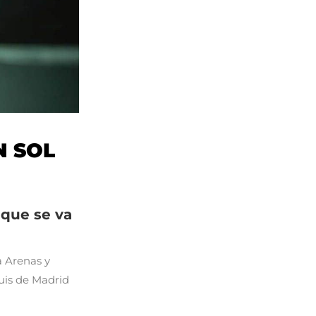
N SOL
 que se va
a Arenas y
quis de Madrid