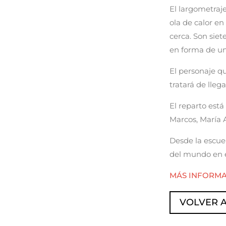
El largometraj
ola de calor e
cerca. Son siet
en forma de u
El personaje q
tratará de lleg
El reparto est
Marcos, María A
Desde la escuel
del mundo en é
MÁS INFORM
VOLVER A