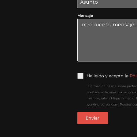
Asunto
Mensaje
He leído y acepto la
Pol
Información básica sobre protec
prestación de nuestros servicios
mismos, salvo obligación legal. T
workinprogress.com. Puedes cons
Enviar