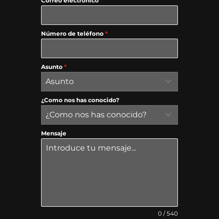
Correo electrónico
*
Número de teléfono
*
Asunto
*
Asunto
¿Como nos has conocido?
¿Como nos has conocido?
Mensaje
0 / 540